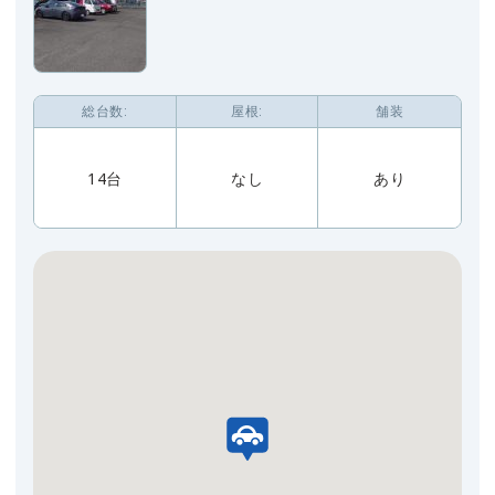
総台数:
屋根:
舗装
14台
なし
あり