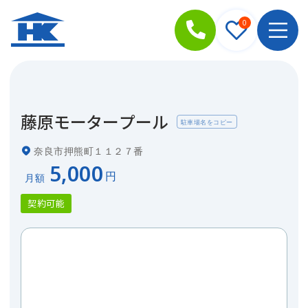
0
藤原モータープール
駐車場名をコピー
奈良市押熊町１１２７番
¥
5,000
契約可能