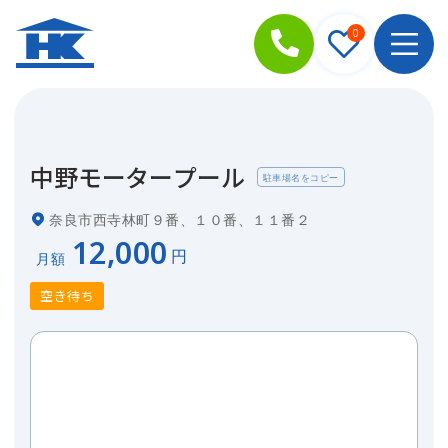
0
中野モータープール
駐車場名をコピー
奈良市西寺林町９番、１０番、１１番２
¥
12,000
空き待ち